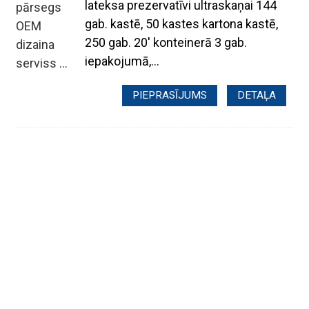
lateksa prezervatīvi ultraskaņai 144
gab. kastē, 50 kastes kartona kastē,
250 gab. 20' konteinerā 3 gab.
iepakojumā,...
PIEPRASĪJUMS
DETAĻA
.
SAZINIETIES AR MUMS