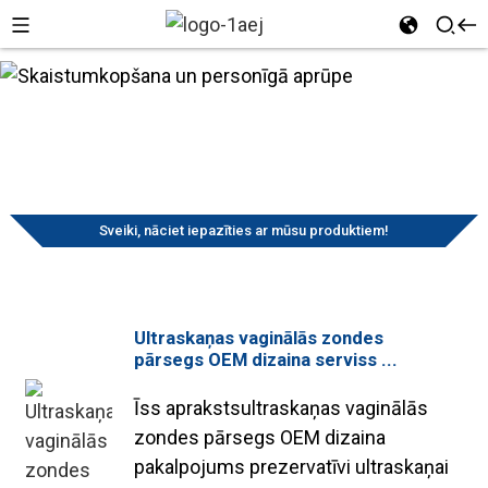
Medicīniskie
Skaistumkopšana
Sākums
Produkti
palīgmateriāli
un personīgā
Skaistumkopšana un personīgā
aprūpe
aprūpe
Sveiki, nāciet iepazīties ar mūsu produktiem!
Ultraskaņas vaginālās zondes
pārsegs OEM dizaina serviss ...
Īss aprakstsultraskaņas vaginālās
zondes pārsegs OEM dizaina
pakalpojums prezervatīvi ultraskaņai