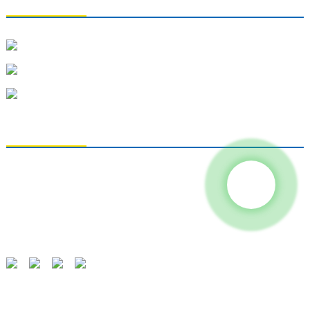
Tiaņdzjiņas Lielā Papīra Rūpniecības Co., Ltd.
+86-18622754258
grand@gdecg.com
PRODUKTU SARAKSTS
Produkti
Sazinieties ar mums
Par mums
Uzņēmuma jaunumi
PIEPRASĪJUMU SŪTĪŠANA