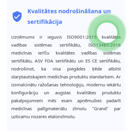
Kvalitātes nodrošināšana un
sertifikācija
Uzņēmums ir ieguvis ISO9001:2015 kvalitātes
vadības sistēmas sertifikātu, ISO13485:2016
medicīnas ierīču kvalitātes vadības sistēmas
sertifikātu, ASV FDA sertifikātu un ES CE sertifikātu,
nodrošinot, ka visa piegādes ķēde atbilst
starptautiskajiem medicīnas produktu standartiem. Ar
izsmalcinātu ražošanas tehnoloģiju, modernu iekārtu
konfigurāciju un augstas kvalitātes produktu
pakalpojumiem mēs esam apņēmušies padarīt
medicīnas palīgmateriālu zīmolu "Grand" par
uzticamu nozares etalonzīmolu.