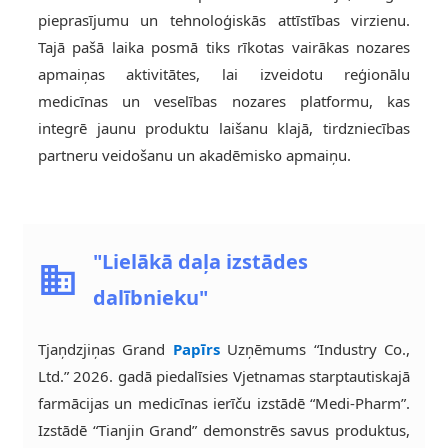
pieprasījumu un tehnoloģiskās attīstības virzienu.
Tajā pašā laika posmā tiks rīkotas vairākas nozares
apmaiņas aktivitātes, lai izveidotu reģionālu
medicīnas un veselības nozares platformu, kas
integrē jaunu produktu laišanu klajā, tirdzniecības
partneru veidošanu un akadēmisko apmaiņu.
"Lielākā daļa izstādes
dalībnieku"
Tjaņdzjiņas Grand
Papīrs
Uzņēmums “Industry Co.,
Ltd.” 2026. gadā piedalīsies Vjetnamas starptautiskajā
farmācijas un medicīnas ierīču izstādē “Medi-Pharm”.
Izstādē “Tianjin Grand” demonstrēs savus produktus,