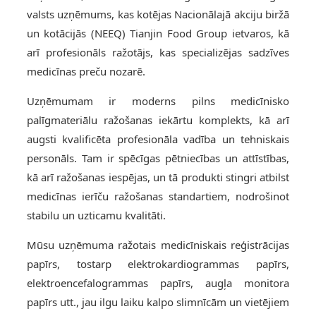
valsts uzņēmums, kas kotējas Nacionālajā akciju biržā
un kotācijās (NEEQ) Tianjin Food Group ietvaros, kā
arī profesionāls ražotājs, kas specializējas sadzīves
medicīnas preču nozarē.
Uzņēmumam ir moderns pilns medicīnisko
palīgmateriālu ražošanas iekārtu komplekts, kā arī
augsti kvalificēta profesionāla vadība un tehniskais
personāls. Tam ir spēcīgas pētniecības un attīstības,
kā arī ražošanas iespējas, un tā produkti stingri atbilst
medicīnas ierīču ražošanas standartiem, nodrošinot
stabilu un uzticamu kvalitāti.
Mūsu uzņēmuma ražotais medicīniskais reģistrācijas
papīrs, tostarp elektrokardiogrammas papīrs,
elektroencefalogrammas papīrs, augļa monitora
papīrs utt., jau ilgu laiku kalpo slimnīcām un vietējiem