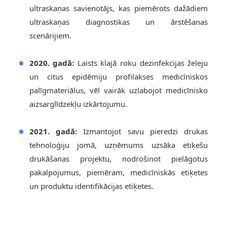
ultraskaņas savienotājs, kas piemērots dažādiem
ultraskaņas diagnostikas un ārstēšanas
scenārijiem.
2020. gadā:
Laists klajā roku dezinfekcijas želeju
un citus epidēmiju profilakses medicīniskos
palīgmateriālus, vēl vairāk uzlabojot medicīnisko
aizsarglīdzekļu izkārtojumu.
2021. gadā:
Izmantojot savu pieredzi drukas
tehnoloģiju jomā, uzņēmums uzsāka etiķešu
drukāšanas projektu, nodrošinot pielāgotus
pakalpojumus, piemēram, medicīniskās etiķetes
un produktu identifikācijas etiķetes.