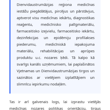
Dienvidaustrumāzijas reģiona medicīnas
iestāžu piegādātājus, pircējus un pārstāvjus,
aptverot visu medicīnas iekārtu, diagnostikas
reaģentu, medicīnisko palīgmateriālu,
farmaceitisko izejvielu, farmaceitisko iekārtu,
dezinfekcijas un epidēmiju profilakses
piederumu, medicīniskā iepakojuma
materiālu, rehabilitācijas un aprūpes
produktu u.c. nozares ķēdi. Tā kalpo kā
svarīgs kanāls uzņēmumiem, lai paplašinātos
Vjetnamas un Dienvidaustrumāzijas tirgos un
sazinātos ar vietējiem izplatītājiem un
slimnīcu iepirkumu nodaļām.
Tas ir arī galvenais logs, lai izprastu vietējās
medicīnas nozares politikas orientāciju, tirgus