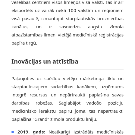
veselības centriem visos līmeņos visā valstī. Tas ir arī
eksportēts uz vairāk nekā 100 valstīm un reģioniem
visā pasaulē, izmantojot starptautiskās tirdzniecības
kanālus, un ir sasniedzis augstu zīmola
atpazīstamības līmeni vietējā medicīniskā reģistrācijas
papīra tirgū.
Inovācijas un attīstība
Paļaujoties uz spēcīgu vietējo mārketinga tīklu un
starptautiskajiem sadarbības kanāliem, uzņēmums
integrē resursus un nepārtraukti paplašina savas
darbības robežas. Saglabājot vadošo pozīciju
medicīnisko ierakstu papīru jomā, tas nepārtraukti
paplašina "Grand" zīmola produktu līniju.
2019. gads:
Neatkarīgi izstrādāts medicīniskās