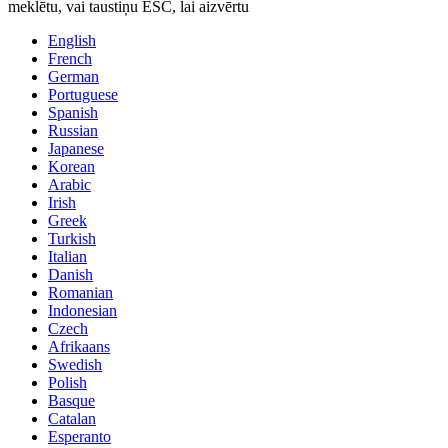
meklētu, vai taustiņu ESC, lai aizvērtu
English
French
German
Portuguese
Spanish
Russian
Japanese
Korean
Arabic
Irish
Greek
Turkish
Italian
Danish
Romanian
Indonesian
Czech
Afrikaans
Swedish
Polish
Basque
Catalan
Esperanto