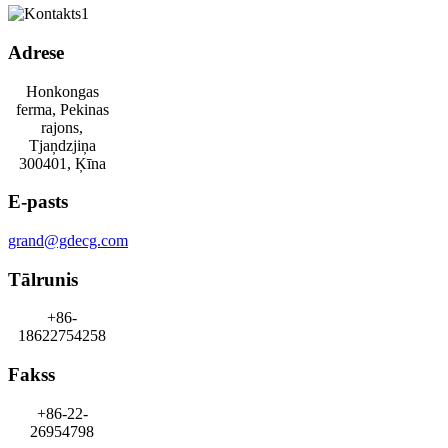
Adrese
Honkongas
ferma, Pekinas
rajons,
Tjaņdzjiņa
300401, Ķīna
E-pasts
grand@gdecg.com
Tālrunis
+86-
18622754258
Fakss
+86-22-
26954798