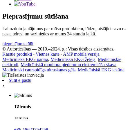
Pieprasījumu sūtīšana
Lai uzdotu jautājumus par mūsu produktiem, lūdzu, atstājiet savu e-
pasta adresi un sazinieties ar mums 24 stundu laikā.
pieprasījums tūlīt
© Autortiesības — 2010.–2024. g.: Visas tiesības aizsargātas.
Karstie produkti
-
Vietnes karte
-
AMP mobilā versija
Medicīniskā EKG papīra
,
Medicīniskā EKG želeja
,
Medicīniskie
elektrodi
,
Medicīniskā monitora piederumu ekstremitāšu skava
,
Medicīniski caurspīdīgs ultraskaņas gēls
,
Medicīniskā EKG iekārta
,
Sūtīt e-pastu
x
Tālrunis
Tālrunis
+86-18622754258