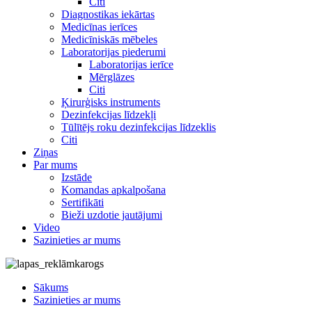
Citi
Diagnostikas iekārtas
Medicīnas ierīces
Medicīniskās mēbeles
Laboratorijas piederumi
Laboratorijas ierīce
Mērglāzes
Citi
Ķirurģisks instruments
Dezinfekcijas līdzekļi
Tūlītējs roku dezinfekcijas līdzeklis
Citi
Ziņas
Par mums
Izstāde
Komandas apkalpošana
Sertifikāti
Bieži uzdotie jautājumi
Video
Sazinieties ar mums
Sākums
Sazinieties ar mums