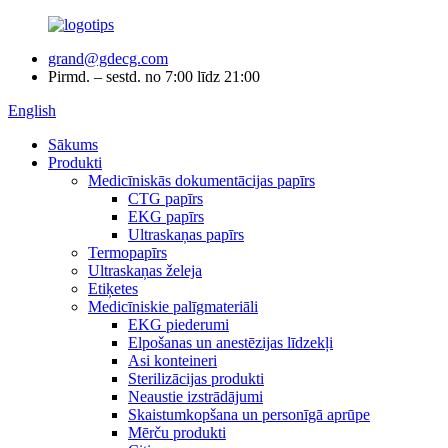
grand@gdecg.com
Pirmd. – sestd. no 7:00 līdz 21:00
English
Sākums
Produkti
Medicīniskās dokumentācijas papīrs
CTG papīrs
EKG papīrs
Ultraskaņas papīrs
Termopapīrs
Ultraskaņas želeja
Etiķetes
Medicīniskie palīgmateriāli
EKG piederumi
Elpošanas un anestēzijas līdzekļi
Asi konteineri
Sterilizācijas produkti
Neaustie izstrādājumi
Skaistumkopšana un personīgā aprūpe
Mērču produkti