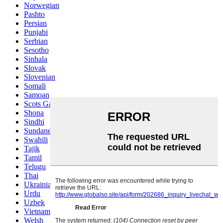
Norwegian
Pashto
Persian
Punjabi
Serbian
Sesotho
Sinhala
Slovak
Slovenian
Somali
Samoan
Scots Gaelic
Shona
Sindhi
Sundanese
Swahili
Tajik
Tamil
Telugu
Thai
Ukrainian
Urdu
Uzbek
Vietnamese
Welsh