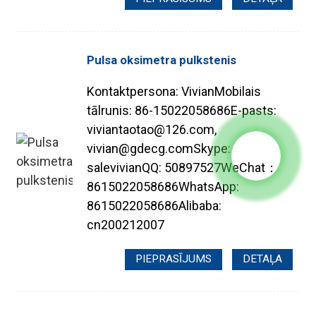
Pulsa oksimetra pulkstenis
Kontaktpersona: VivianMobilais
tālrunis: 86-15022058686E-pasts:
viviantaotao@126.com,
vivian@gdecg.comSkype:
salevivianQQ: 50897527WeChat：
8615022058686WhatsApp:
8615022058686Alibaba:
cn200212007
PIEPRASĪJUMS
DETAĻA