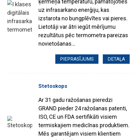
ķermeņa temperatūru, pamatojoties
uz infrasarkano enerģiju, kas
izstarota no bungplēvītes vai pieres.
Lietotāji var ātri iegūt mērījumu
rezultātus pēc termometra pareizas
novietošanas...
PIEPRASĪJUMS
DETAĻA
Stetoskops
Ar 31 gadu ražošanas pieredzi
GRAND pieder 24 ražošanas patenti,
ISO, CE un FDA sertifikāti visiem
termiskajiem medicīnas produktiem.
Mēs garantējam visiem klientiem