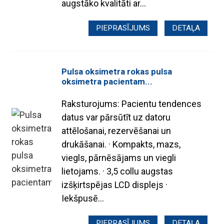
augstāko kvalitāti ar...
PIEPRASĪJUMS
DETAĻA
Pulsa oksimetra rokas pulsa
oksimetra pacientam...
Raksturojums: Pacientu tendences
datus var pārsūtīt uz datoru
attēlošanai, rezervēšanai un
drukāšanai. · Kompakts, mazs,
viegls, pārnēsājams un viegli
lietojams. · 3,5 collu augstas
izšķirtspējas LCD displejs ·
Iekšpusē...
PIEPRASĪJUMS
DETAĻA