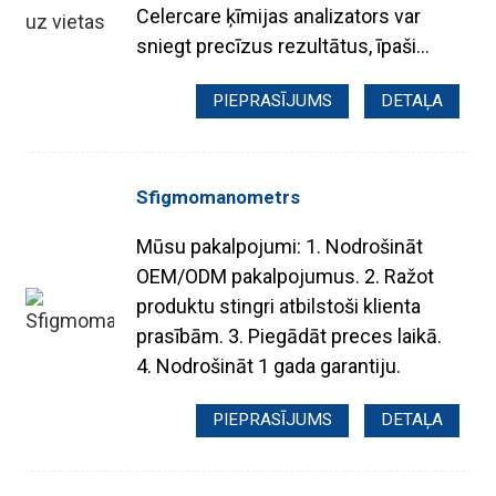
Celercare ķīmijas analizators var
sniegt precīzus rezultātus, īpaši...
PIEPRASĪJUMS
DETAĻA
Sfigmomanometrs
Mūsu pakalpojumi: 1. Nodrošināt
OEM/ODM pakalpojumus. 2. Ražot
produktu stingri atbilstoši klienta
prasībām. 3. Piegādāt preces laikā.
4. Nodrošināt 1 gada garantiju.
.
PIEPRASĪJUMS
DETAĻA