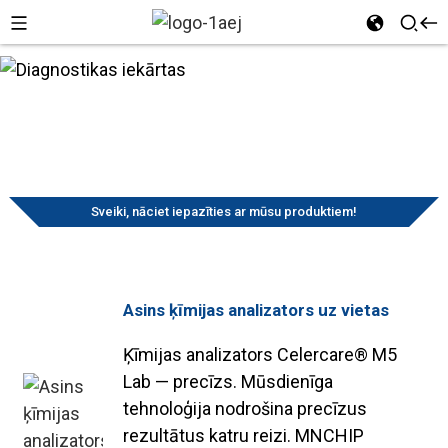
Sākums
Produkti
Diagnostikas
iekārtas
Diagnostikas iekārtas
Sveiki, nāciet iepazīties ar mūsu produktiem!
Asins ķīmijas analizators uz vietas
Ķīmijas analizators Celercare® M5
Lab — precīzs. Mūsdienīga
tehnoloģija nodrošina precīzus
rezultātus katru reizi. MNCHIP