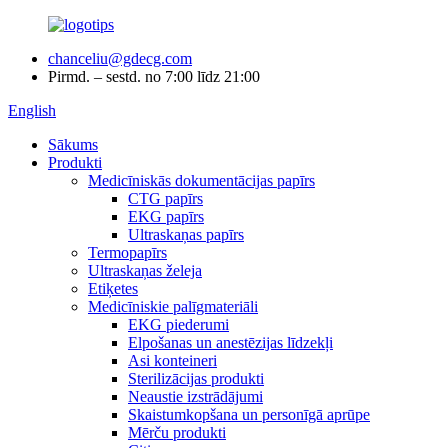
chanceliu@gdecg.com
Pirmd. – sestd. no 7:00 līdz 21:00
English
Sākums
Produkti
Medicīniskās dokumentācijas papīrs
CTG papīrs
EKG papīrs
Ultraskaņas papīrs
Termopapīrs
Ultraskaņas želeja
Etiķetes
Medicīniskie palīgmateriāli
EKG piederumi
Elpošanas un anestēzijas līdzekļi
Asi konteineri
Sterilizācijas produkti
Neaustie izstrādājumi
Skaistumkopšana un personīgā aprūpe
Mērču produkti