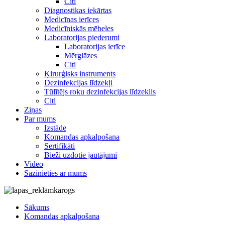
Citi
Diagnostikas iekārtas
Medicīnas ierīces
Medicīniskās mēbeles
Laboratorijas piederumi
Laboratorijas ierīce
Mērglāzes
Citi
Ķirurģisks instruments
Dezinfekcijas līdzekļi
Tūlītējs roku dezinfekcijas līdzeklis
Citi
Ziņas
Par mums
Izstāde
Komandas apkalpošana
Sertifikāti
Bieži uzdotie jautājumi
Video
Sazinieties ar mums
Sākums
Komandas apkalpošana