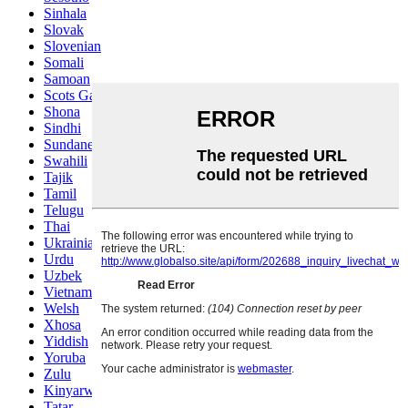
Sinhala
Slovak
Slovenian
Somali
Samoan
Scots Gaelic
Shona
Sindhi
Sundanese
Swahili
Tajik
Tamil
Telugu
Thai
Ukrainian
Urdu
Uzbek
Vietnamese
Welsh
Xhosa
Yiddish
Yoruba
Zulu
Kinyarwanda
Tatar