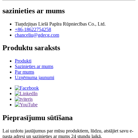
sazinieties ar mums
Tiaņdzjiņas Lielā Papīra Rūpniecības Co., Ltd.
+86-18622754258
chanceliu@gdecg.com
Produktu saraksts
Produkti
Sazinieties ar mums
Par mums
Uzņēmuma jaunumi
Pieprasījumu sūtīšana
Lai uzdotu jautājumus par mūsu produktiem, lūdzu, atstājiet savu e-
pasta adresi un sazinieties ar mums 24 stundu laikā.