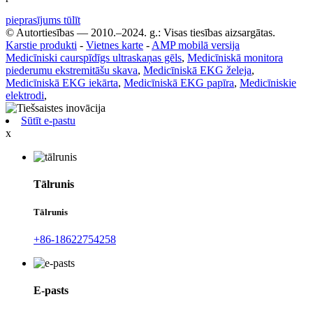
pieprasījums tūlīt
© Autortiesības — 2010.–2024. g.: Visas tiesības aizsargātas.
Karstie produkti
-
Vietnes karte
-
AMP mobilā versija
Medicīniski caurspīdīgs ultraskaņas gēls
,
Medicīniskā monitora
piederumu ekstremitāšu skava
,
Medicīniskā EKG želeja
,
Medicīniskā EKG iekārta
,
Medicīniskā EKG papīra
,
Medicīniskie
elektrodi
,
Sūtīt e-pastu
x
Tālrunis
Tālrunis
+86-18622754258
E-pasts