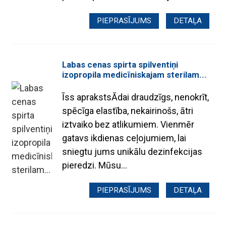
PIEPRASĪJUMS
DETAĻA
Labas cenas spirta spilventiņi
izopropila medicīniskajam sterilam...
Īss aprakstsĀdai draudzīgs, nenokrīt,
spēcīga elastība, nekairinošs, ātri
iztvaiko bez atlikumiem. Vienmēr
gatavs ikdienas ceļojumiem, lai
sniegtu jums unikālu dezinfekcijas
pieredzi. Mūsu...
PIEPRASĪJUMS
DETAĻA