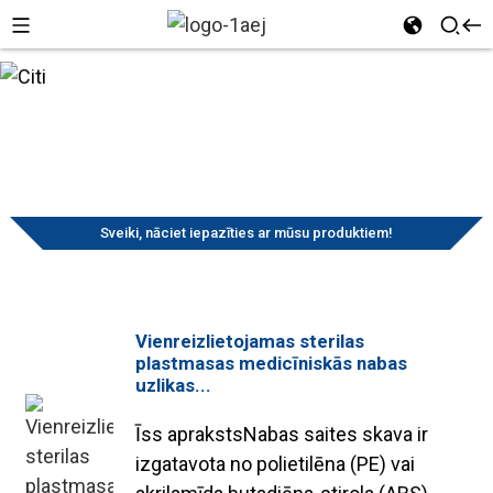
Medicīniskie
Sākums
Produkti
palīgmateriāli
Citi
Citi
Sveiki, nāciet iepazīties ar mūsu produktiem!
Vienreizlietojamas sterilas
plastmasas medicīniskās nabas
uzlikas...
Īss aprakstsNabas saites skava ir
izgatavota no polietilēna (PE) vai