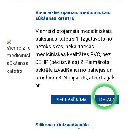
Vienreizlietojamais medicīniskais
sūkšanas katetrs
Vienreizlietojamais medicīniskais
sūkšanas katetrs 1. Izgatavots no
netoksiskas, nekairinošas
medicīniskas kvalitātes PVC, bez
DEHP (pēc izvēles) 2. Piemērots
sekrēta izvadīšanai no trahejas un
bronhiem 3. Noapaļots, atvērts gals
ar...
PIEPRASĪJUMS
DETAĻA
Silikona urīnizvadkanāla