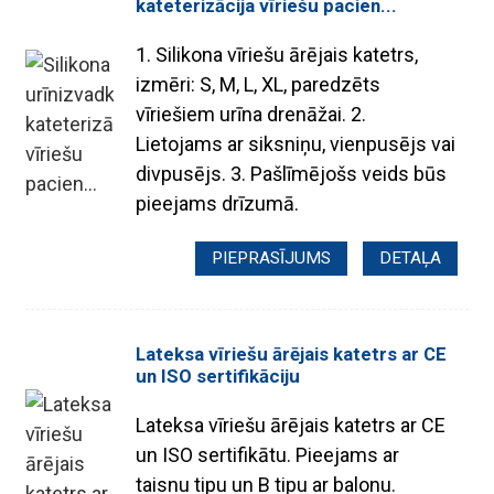
kateterizācija vīriešu pacien...
1. Silikona vīriešu ārējais katetrs,
izmēri: S, M, L, XL, paredzēts
vīriešiem urīna drenāžai. 2.
Lietojams ar siksniņu, vienpusējs vai
divpusējs. 3. Pašlīmējošs veids būs
pieejams drīzumā.
PIEPRASĪJUMS
DETAĻA
Lateksa vīriešu ārējais katetrs ar CE
un ISO sertifikāciju
Lateksa vīriešu ārējais katetrs ar CE
un ISO sertifikātu. Pieejams ar
taisnu tipu un B tipu ar balonu.