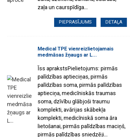
zaļa un caurspīdīga...
PIEPRASĪJUMS
DETAĻA
Medical TPE vienreizlietojamais
medmāsas žņaugs ar L...
Īss aprakstsPielietojums: pirmās
palīdzības aptieciņas, pirmās
palīdzības soma, pirmās palīdzības
aptieciņa, medicīniskās traumas
soma, dzīvību glābjoši traumu
komplekti, avārijas skābekļa
komplekti, medicīniskā soma āra
lietošanai, pirmās palīdzības maciņš,
pirmās palīdzības sniedzēji...