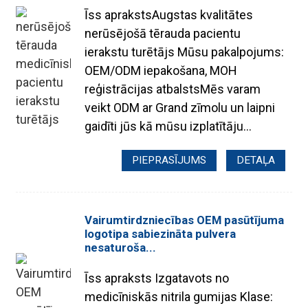
Īss aprakstsAugstas kvalitātes
nerūsējošā tērauda pacientu
ierakstu turētājs Mūsu pakalpojums:
OEM/ODM iepakošana, MOH
reģistrācijas atbalstsMēs varam
veikt ODM ar Grand zīmolu un laipni
gaidīti jūs kā mūsu izplatītāju...
PIEPRASĪJUMS
DETAĻA
Vairumtirdzniecības OEM pasūtījuma
logotipa sabiezināta pulvera
nesaturoša...
Īss apraksts Izgatavots no
medicīniskās nitrila gumijas Klase: