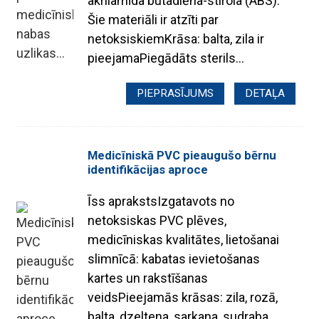
akrilamīda butadiēna-stirola (ABS).
Šie materiāli ir atzīti par
netoksiskiemKrāsa: balta, zila ir
pieejamaPiegādāts sterils...
PIEPRASĪJUMS
DETAĻA
Medicīniskā PVC pieaugušo bērnu
identifikācijas aproce
Īss aprakstsIzgatavots no
netoksiskas PVC plēves,
medicīniskas kvalitātes, lietošanai
.
slimnīcā: kabatas ievietošanas
kartes un rakstīšanas
veidsPieejamās krāsas: zila, rozā,
balta, dzeltena, sarkana, sudraba,