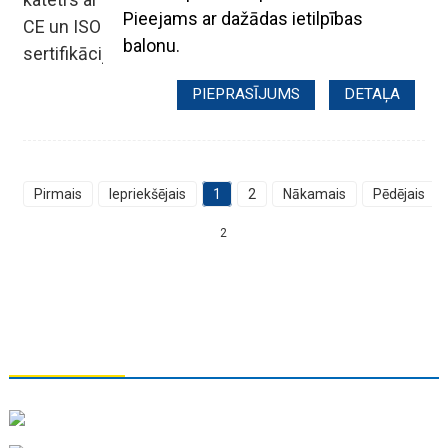
Pieejams ar dažādas ietilpības
balonu.
PIEPRASĪJUMS
DETAĻA
Pirmais
Iepriekšējais
1
2
Nākamais
Pēdējais
K
2
SAZINIETIES AR MUMS
Tiaņdzjiņas Lielā Papīra Rūpniecības Co., Ltd.