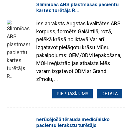
Slimnīcas ABS plastmasas pacientu
kartes turētājs R...
Īss apraksts Augstas kvalitātes ABS
korpuss, formēts Gaiši zilā, rozā,
pelēkā krāsā noliktavā Var arī
izgatavot pielāgotu krāsu Mūsu
pakalpojums: OEM/ODM iepakošana,
MOH reģistrācijas atbalsts Mēs
varam izgatavot ODM ar Grand
zīmolu, ...
PIEPRASĪJUMS
DETAĻA
nerūsējošā tērauda medicīnisko
pacientu ierakstu turētājs