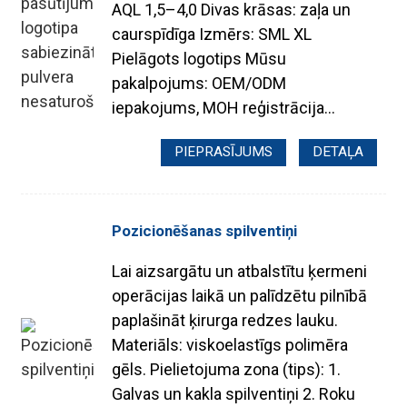
AQL 1,5–4,0 Divas krāsas: zaļa un
caurspīdīga Izmērs: SML XL
Pielāgots logotips Mūsu
pakalpojums: OEM/ODM
iepakojums, MOH reģistrācija...
PIEPRASĪJUMS
DETAĻA
Pozicionēšanas spilventiņi
Lai aizsargātu un atbalstītu ķermeni
operācijas laikā un palīdzētu pilnībā
paplašināt ķirurga redzes lauku.
Materiāls: viskoelastīgs polimēra
gēls. Pielietojuma zona (tips): 1.
Galvas un kakla spilventiņi 2. Roku